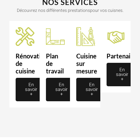
NOS SERVICES
Découvrez nos différentes prestationspour vos cuisnes.
Rénovation
Plan
Cuisine
Partenaire
de
de
sur
En
cuisine
travail
mesure
savoir
+
En
En
En
savoir
savoir
savoir
+
+
+