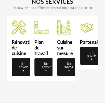
NOS SERVICES
Découvrez nos différentes prestationspour vos cuisnes.
Rénovation
Plan
Cuisine
Partenaire
de
de
sur
En
cuisine
travail
mesure
savoir
+
En
En
En
savoir
savoir
savoir
+
+
+