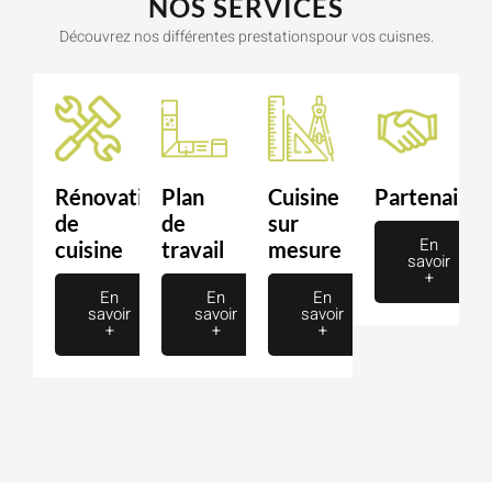
NOS SERVICES
Découvrez nos différentes prestationspour vos cuisnes.
Rénovation
Plan
Cuisine
Partenaire
de
de
sur
En
cuisine
travail
mesure
savoir
+
En
En
En
savoir
savoir
savoir
+
+
+