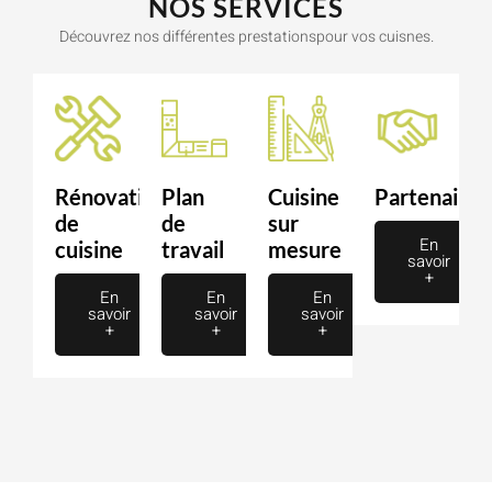
NOS SERVICES
Découvrez nos différentes prestationspour vos cuisnes.
Rénovation
Plan
Cuisine
Partenaire
de
de
sur
En
cuisine
travail
mesure
savoir
+
En
En
En
savoir
savoir
savoir
+
+
+