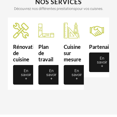
NOS SERVICES
Découvrez nos différentes prestationspour vos cuisnes.
Rénovation
Plan
Cuisine
Partenaire
de
de
sur
En
cuisine
travail
mesure
savoir
+
En
En
En
savoir
savoir
savoir
+
+
+