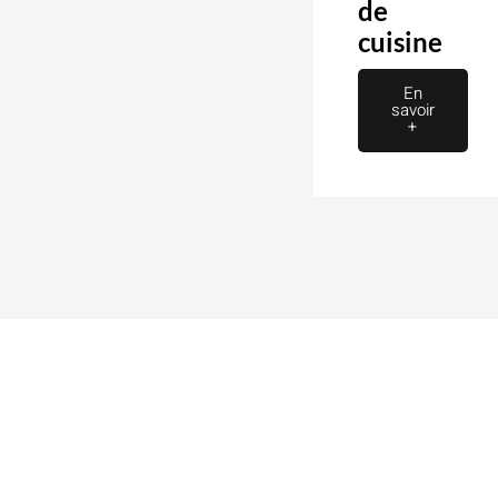
de
cuisine
En
savoir
+