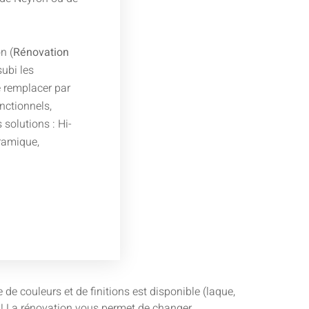
n (
Rénovation
subi les
 remplacer par
nctionnels,
solutions : Hi-
éramique,
e couleurs et de finitions est disponible (laque,
ie ! La rénovation vous permet de changer