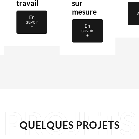
travail
sur
mesure
En
savoir
En
+
savoir
+
PROJETS
QUELQUES PROJETS