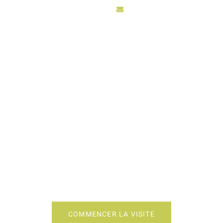
sarl3vhydro@hotmail.fr
ACCUEIL
ACTIV
TION CUISINE SAINT
COMMENCER LA VISITE