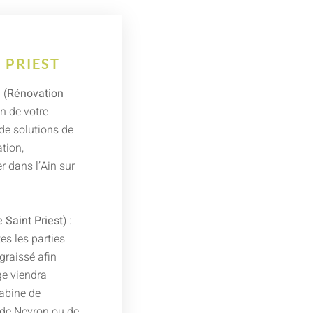
 PRIEST
 (
Rénovation
on de votre
de solutions de
ation,
 dans l’Ain sur
 Saint Priest
) :
es les parties
graissé afin
e viendra
cabine de
 de Neyron ou de