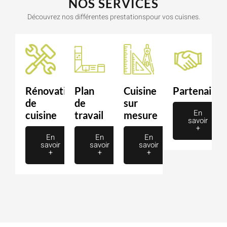
NOS SERVICES
Découvrez nos différentes prestationspour vos cuisnes.
Rénovation
Plan
Cuisine
Partenaire
de
de
sur
En
cuisine
travail
mesure
savoir
+
En
En
En
savoir
savoir
savoir
+
+
+