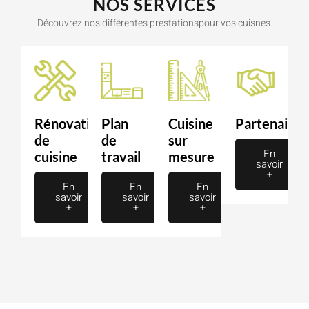
NOS SERVICES
Découvrez nos différentes prestationspour vos cuisnes.
Rénovation
Plan
Cuisine
Partenaire
de
de
sur
En
cuisine
travail
mesure
savoir
+
En
En
En
savoir
savoir
savoir
+
+
+