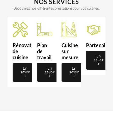
NOS SERVICES
Découvrez nos différentes prestationspour vos cuisnes.
Rénovation
Plan
Cuisine
Partenaire
de
de
sur
En
cuisine
travail
mesure
savoir
+
En
En
En
savoir
savoir
savoir
+
+
+