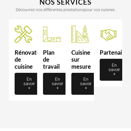
NOS SERVICES
Découvrez nos différentes prestationspour vos cuisnes.
Rénovation
Plan
Cuisine
Partenaire
de
de
sur
En
cuisine
travail
mesure
savoir
+
En
En
En
savoir
savoir
savoir
+
+
+