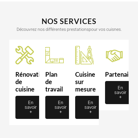
NOS SERVICES
Découvrez nos différentes prestationspour vos cuisnes.
Rénovation
Plan
Cuisine
Partenaire
de
de
sur
En
cuisine
travail
mesure
savoir
+
En
En
En
savoir
savoir
savoir
+
+
+