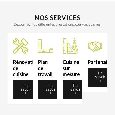
NOS SERVICES
Découvrez nos différentes prestationspour vos cuisnes.
Rénovation
Plan
Cuisine
Partenaire
de
de
sur
En
cuisine
travail
mesure
savoir
+
En
En
En
savoir
savoir
savoir
+
+
+