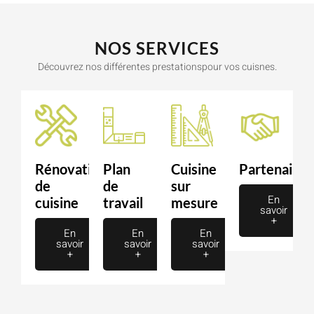
NOS SERVICES
Découvrez nos différentes prestationspour vos cuisnes.
Rénovation
Plan
Cuisine
Partenaire
de
de
sur
En
cuisine
travail
mesure
savoir
+
En
En
En
savoir
savoir
savoir
+
+
+