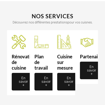
NOS SERVICES
Découvrez nos différentes prestationspour vos cuisnes.
Rénovation
Plan
Cuisine
Partenaire
de
de
sur
En
cuisine
travail
mesure
savoir
+
En
En
En
savoir
savoir
savoir
+
+
+