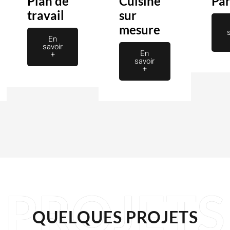
n
Plan de
Cuisine
Par
travail
sur
mesure
En
savoir
En
+
savoir
+
PROJETS
QUELQUES PROJETS