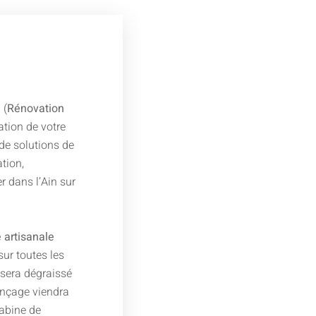
 (
Rénovation
ation de votre
de solutions de
ation,
 dans l’Ain sur
 artisanale
sur toutes les
 sera dégraissé
onçage viendra
cabine de