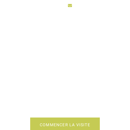
sarl3vhydro@hotmail.fr
ACCUEIL
ACTIV
ON CUISINE ARTISA
COMMENCER LA VISITE