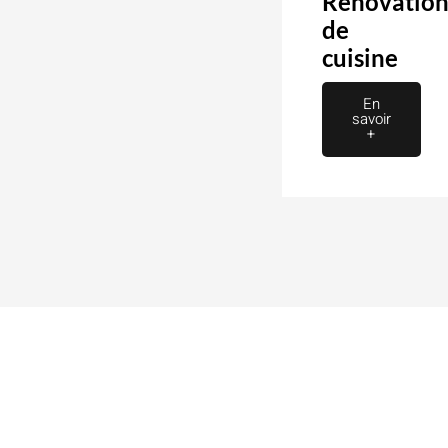
Rénovatio
de
cuisine
En
savoir
+