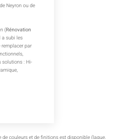
 de Neyron ou de
n (
Rénovation
l a subi les
 remplacer par
nctionnels,
solutions : Hi-
éramique,
e couleurs et de finitions est disponible (laque,