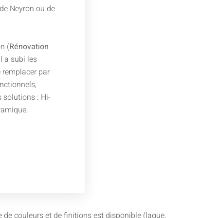
 de Neyron ou de
n (
Rénovation
il a subi les
 remplacer par
nctionnels,
solutions : Hi-
éramique,
e couleurs et de finitions est disponible (laque,