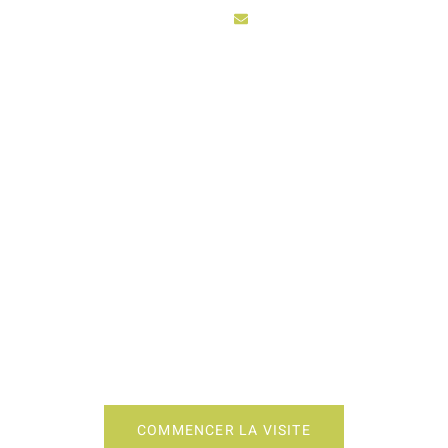
sarl3vhydro@hotmail.fr
ACCUEIL
ACTIV
ON CUISINE ARTISA
COMMENCER LA VISITE