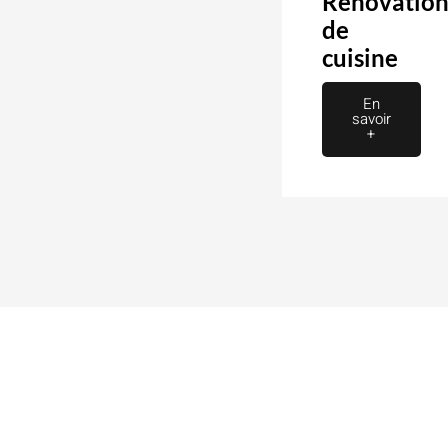
Rénovatio
de
cuisine
En
savoir
+