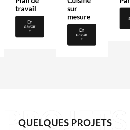
n
Plan de
Cuisine
Par
travail
sur
mesure
En
savoir
En
+
savoir
+
PROJETS
QUELQUES PROJETS