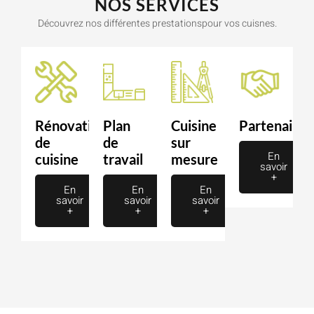
NOS SERVICES
Découvrez nos différentes prestationspour vos cuisnes.
Rénovation
Plan
Cuisine
Partenaire
de
de
sur
En
cuisine
travail
mesure
savoir
+
En
En
En
savoir
savoir
savoir
+
+
+