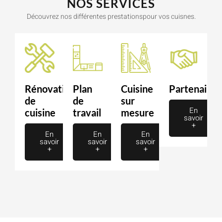
NOS SERVICES
Découvrez nos différentes prestationspour vos cuisnes.
Rénovation
Plan
Cuisine
Partenaire
de
de
sur
En
cuisine
travail
mesure
savoir
+
En
En
En
savoir
savoir
savoir
+
+
+