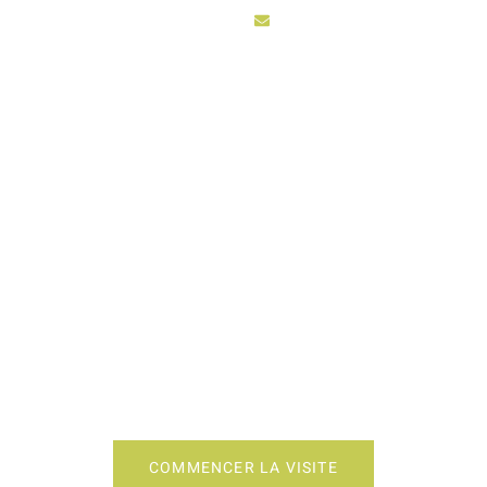
sarl3vhydro@hotmail.fr
ACCUEIL
ACTIV
OKING CUISINE MI
COMMENCER LA VISITE