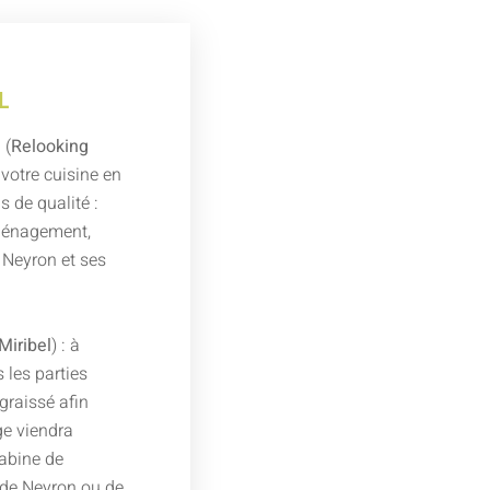
L
 (
Relooking
 votre cuisine en
 de qualité :
aménagement,
r Neyron et ses
Miribel
) : à
 les parties
graissé afin
e viendra
cabine de
 de Neyron ou de