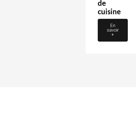
de
cuisine
En
savoir
+