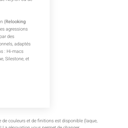
n (
Relooking
 les agressions
par des
onnels, adaptés
ns : Hi-macs
e, Silestone, et
e couleurs et de finitions est disponible (laque,
ie ! La rénovation vous permet de changer