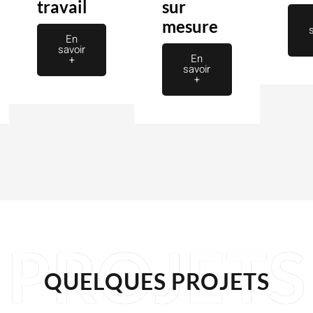
travail
sur
mesure
En
savoir
En
+
savoir
+
PROJETS
QUELQUES PROJETS