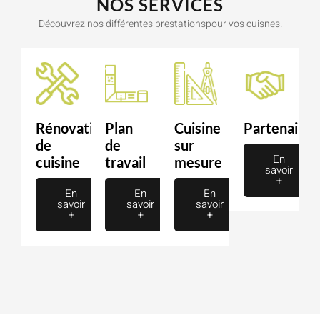
NOS SERVICES
Découvrez nos différentes prestationspour vos cuisnes.
Rénovation
Plan
Cuisine
Partenaire
de
de
sur
En
cuisine
travail
mesure
savoir
+
En
En
En
savoir
savoir
savoir
+
+
+