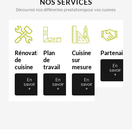
NOS SERVICES
Découvrez nos différentes prestationspour vos cuisnes.
Rénovation
Plan
Cuisine
Partenaire
de
de
sur
En
cuisine
travail
mesure
savoir
+
En
En
En
savoir
savoir
savoir
+
+
+