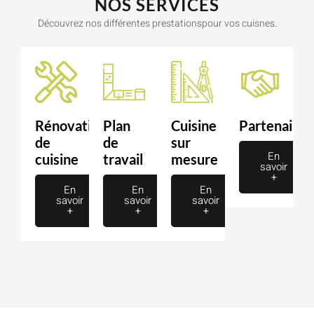
NOS SERVICES
Découvrez nos différentes prestationspour vos cuisnes.
Rénovation
Plan
Cuisine
Partenaire
de
de
sur
En
cuisine
travail
mesure
savoir
+
En
En
En
savoir
savoir
savoir
+
+
+