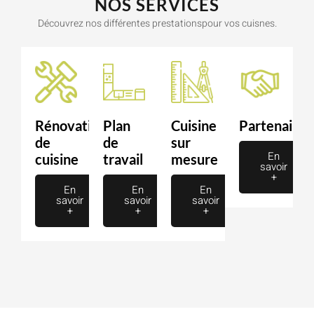
NOS SERVICES
Découvrez nos différentes prestationspour vos cuisnes.
Rénovation
Plan
Cuisine
Partenaire
de
de
sur
En
cuisine
travail
mesure
savoir
+
En
En
En
savoir
savoir
savoir
+
+
+