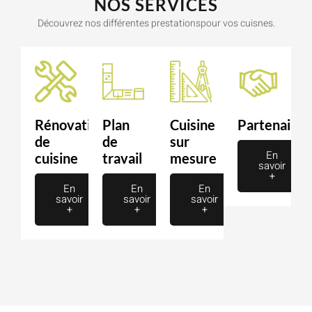
NOS SERVICES
Découvrez nos différentes prestationspour vos cuisnes.
Rénovation
Plan
Cuisine
Partenaire
de
de
sur
En
cuisine
travail
mesure
savoir
+
En
En
En
savoir
savoir
savoir
+
+
+