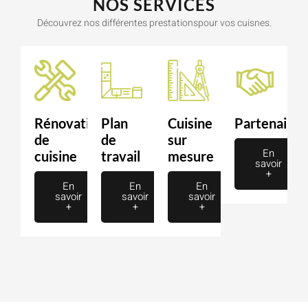
NOS SERVICES
Découvrez nos différentes prestationspour vos cuisnes.
Rénovation
Plan
Cuisine
Partenaire
de
de
sur
En
cuisine
travail
mesure
savoir
+
En
En
En
savoir
savoir
savoir
+
+
+