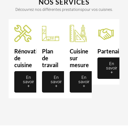
NOS SERVICES
Découvrez nos différentes prestationspour vos cuisnes.
Rénovation
Plan
Cuisine
Partenaire
de
de
sur
En
cuisine
travail
mesure
savoir
+
En
En
En
savoir
savoir
savoir
+
+
+