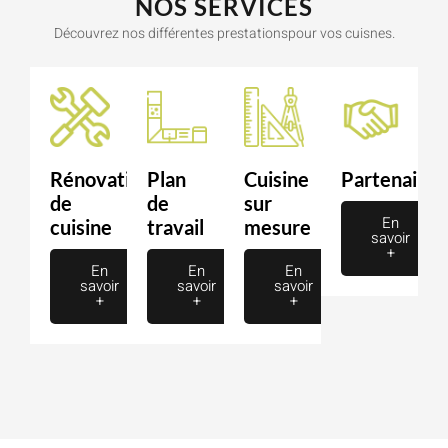
NOS SERVICES
Découvrez nos différentes prestationspour vos cuisnes.
Rénovation
Plan
Cuisine
Partenaire
de
de
sur
En
cuisine
travail
mesure
savoir
+
En
En
En
savoir
savoir
savoir
+
+
+