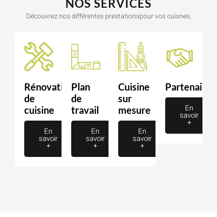
NOS SERVICES
Découvrez nos différentes prestationspour vos cuisnes.
Rénovation
Plan
Cuisine
Partenaire
de
de
sur
En
cuisine
travail
mesure
savoir
+
En
En
En
savoir
savoir
savoir
+
+
+