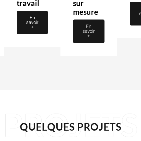
travail
sur
mesure
En
savoir
En
+
savoir
+
PROJETS
QUELQUES PROJETS