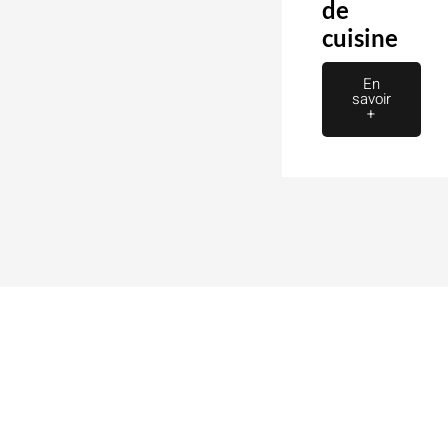
de
cuisine
En
savoir
+