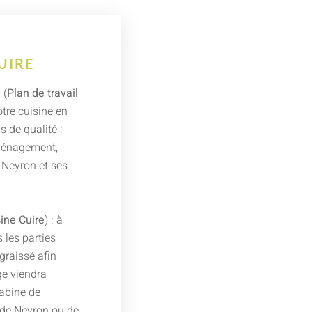
UIRE
 (
Plan de travail
otre cuisine en
 de qualité :
aménagement,
r Neyron et ses
sine Cuire
) : à
 les parties
graissé afin
e viendra
cabine de
 de Neyron ou de