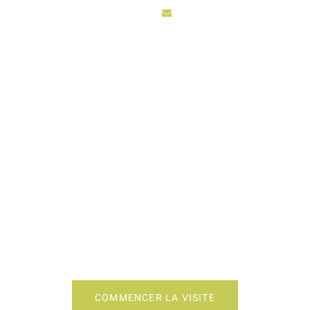
sarl3vhydro@hotmail.fr
ACCUEIL
ACTIV
DE TRAVAIL CUISINE
COMMENCER LA VISITE