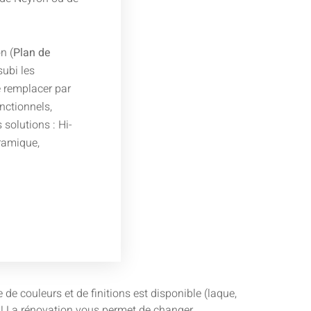
n (
Plan de
subi les
 remplacer par
nctionnels,
solutions : Hi-
éramique,
e couleurs et de finitions est disponible (laque,
ie ! La rénovation vous permet de changer