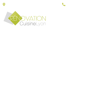
43, Porte du grand Lyon - 01700 Neyron
06 30 79 14 90
PLAN 