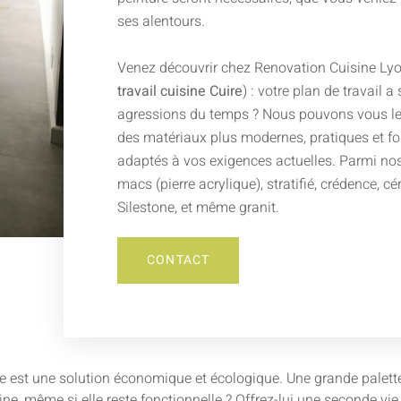
ses alentours.
Venez découvrir chez Renovation Cuisine Lyo
travail cuisine Cuire
) : votre plan de travail a 
agressions du temps ? Nous pouvons vous le
des matériaux plus modernes, pratiques et fo
adaptés à vos exigences actuelles. Parmi nos 
macs (pierre acrylique), stratifié, crédence, c
Silestone, et même granit.
CONTACT
e est une solution économique et écologique. Une grande palette d
isine, même si elle reste fonctionnelle ? Offrez-lui une seconde v