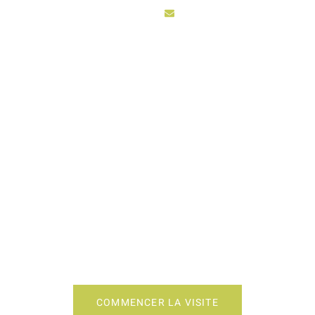
sarl3vhydro@hotmail.fr
ACCUEIL
ACTIV
 TRAVAIL CUISINE 
COMMENCER LA VISITE