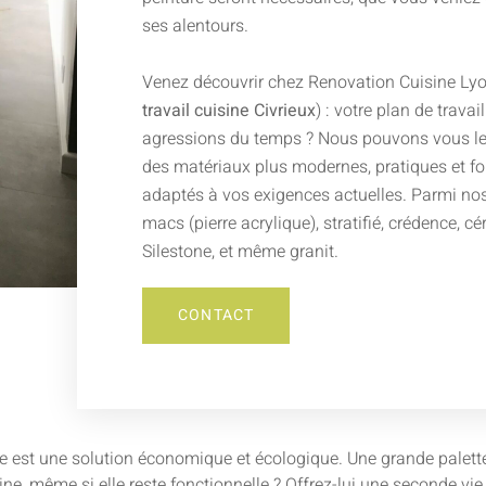
ses alentours.
Venez découvrir chez Renovation Cuisine Lyo
travail cuisine Civrieux
) : votre plan de travai
agressions du temps ? Nous pouvons vous le
des matériaux plus modernes, pratiques et fo
adaptés à vos exigences actuelles. Parmi nos 
macs (pierre acrylique), stratifié, crédence, c
Silestone, et même granit.
CONTACT
e est une solution économique et écologique. Une grande palette d
isine, même si elle reste fonctionnelle ? Offrez-lui une seconde v