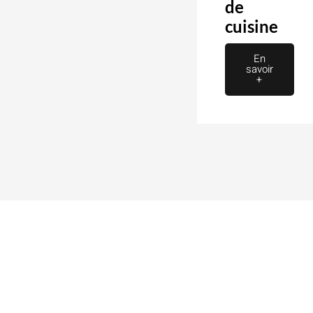
de
cuisine
En
savoir
+