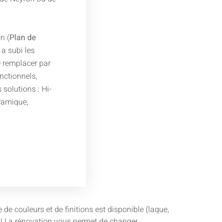
n (
Plan de
l a subi les
 remplacer par
nctionnels,
solutions : Hi-
éramique,
e couleurs et de finitions est disponible (laque,
ie ! La rénovation vous permet de changer