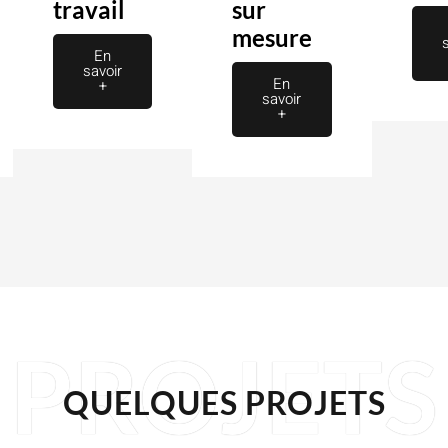
travail
sur
mesure
En
savoir
En
+
savoir
+
PROJETS
QUELQUES PROJETS