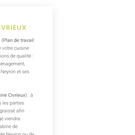
CIVRIEUX
 (
Plan de travail
e votre cuisine
ons de qualité :
aménagement,
r Neyron et ses
sine Civrieux
) : à
 les parties
graissé afin
e viendra
cabine de
 de Neyron ou de