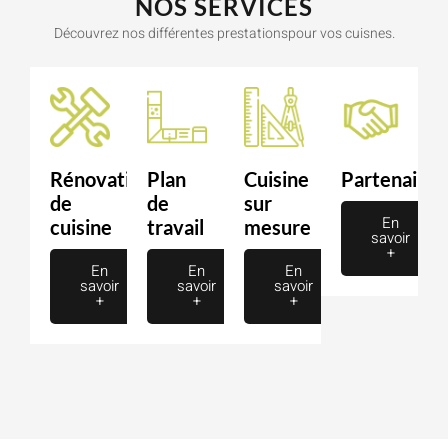
NOS SERVICES
Découvrez nos différentes prestationspour vos cuisnes.
Rénovation
Plan
Cuisine
Partenaire
de
de
sur
En
cuisine
travail
mesure
savoir
+
En
En
En
savoir
savoir
savoir
+
+
+