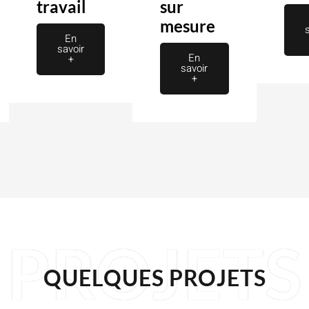
travail
sur
mesure
En
savoir
En
+
savoir
+
PROJETS
QUELQUES PROJETS