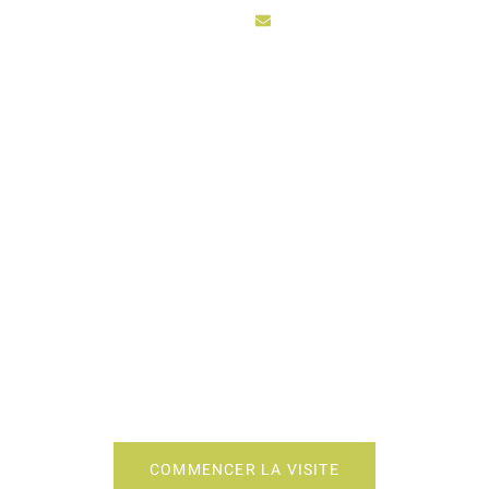
sarl3vhydro@hotmail.fr
ACCUEIL
ACTIV
STAGING CUISINE T
COMMENCER LA VISITE