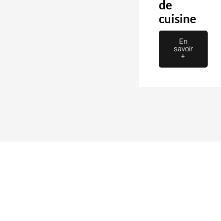
de
cuisine
En
savoir
+