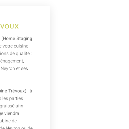
ÉVOUX
 (
Home Staging
e votre cuisine
ons de qualité :
aménagement,
r Neyron et ses
ine Trévoux
) : à
 les parties
graissé afin
e viendra
cabine de
 de Neyron ou de