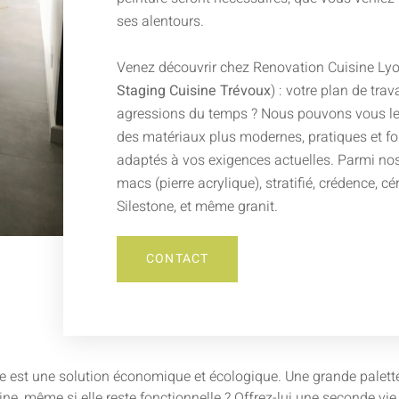
ses alentours.
Venez découvrir chez Renovation Cuisine Lyo
Staging Cuisine Trévoux
) : votre plan de trav
agressions du temps ? Nous pouvons vous le
des matériaux plus modernes, pratiques et fo
adaptés à vos exigences actuelles. Parmi nos 
macs (pierre acrylique), stratifié, crédence, c
Silestone, et même granit.
CONTACT
e est une solution économique et écologique. Une grande palette d
isine, même si elle reste fonctionnelle ? Offrez-lui une seconde v