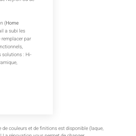
n (
Home
ail a subi les
 remplacer par
nctionnels,
solutions : Hi-
éramique,
e couleurs et de finitions est disponible (laque,
ie ! La rénovation vous permet de changer