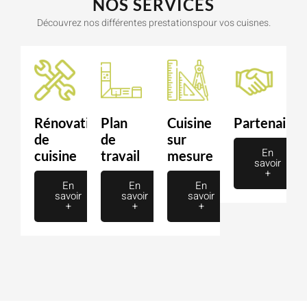
NOS SERVICES
Découvrez nos différentes prestationspour vos cuisnes.
Rénovation
Plan
Cuisine
Partenaire
de
de
sur
En
cuisine
travail
mesure
savoir
+
En
En
En
savoir
savoir
savoir
+
+
+