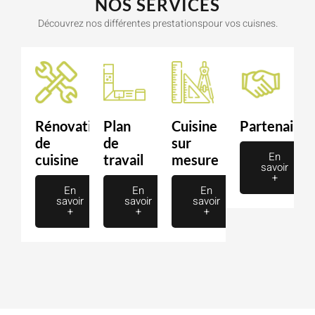
NOS SERVICES
Découvrez nos différentes prestationspour vos cuisnes.
Rénovation
Plan
Cuisine
Partenaire
de
de
sur
En
cuisine
travail
mesure
savoir
+
En
En
En
savoir
savoir
savoir
+
+
+