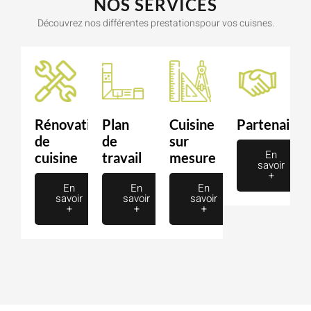
NOS SERVICES
Découvrez nos différentes prestationspour vos cuisnes.
Rénovation
Plan
Cuisine
Partenaire
de
de
sur
En
cuisine
travail
mesure
savoir
+
En
En
En
savoir
savoir
savoir
+
+
+