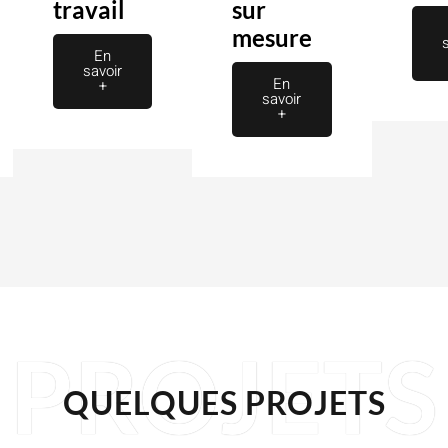
travail
sur
mesure
En
savoir
En
+
savoir
+
PROJETS
QUELQUES PROJETS