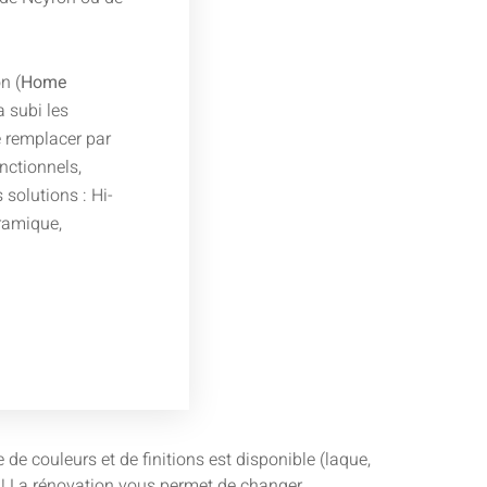
n (
Home
a subi les
 remplacer par
nctionnels,
solutions : Hi-
éramique,
e couleurs et de finitions est disponible (laque,
ie ! La rénovation vous permet de changer