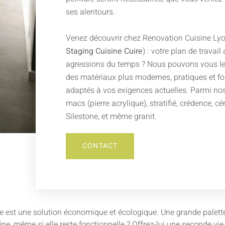
ses alentours.
Venez découvrir chez Renovation Cuisine Lyo
Staging Cuisine Cuire
) : votre plan de travail 
agressions du temps ? Nous pouvons vous le
des matériaux plus modernes, pratiques et fo
adaptés à vos exigences actuelles. Parmi nos 
macs (pierre acrylique), stratifié, crédence, c
Silestone, et même granit.
CONTACT
e est une solution économique et écologique. Une grande palette d
isine, même si elle reste fonctionnelle ? Offrez-lui une seconde v