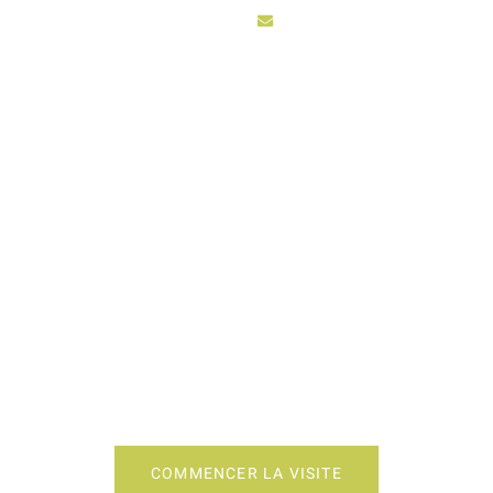
sarl3vhydro@hotmail.fr
ACCUEIL
ACTIV
 STAGING CUISINE 
COMMENCER LA VISITE