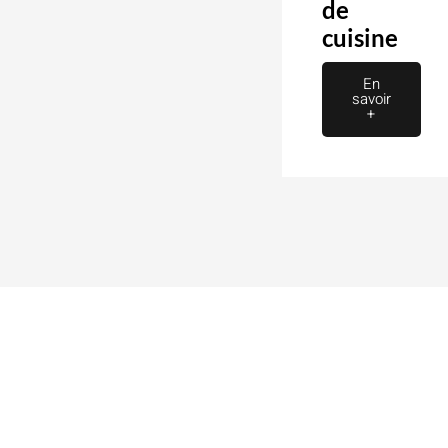
de
cuisine
En
savoir
+