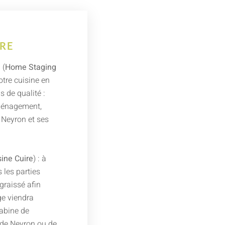
IRE
 (
Home Staging
otre cuisine en
 de qualité :
aménagement,
r Neyron et ses
ine Cuire
) : à
 les parties
graissé afin
e viendra
cabine de
 de Neyron ou de