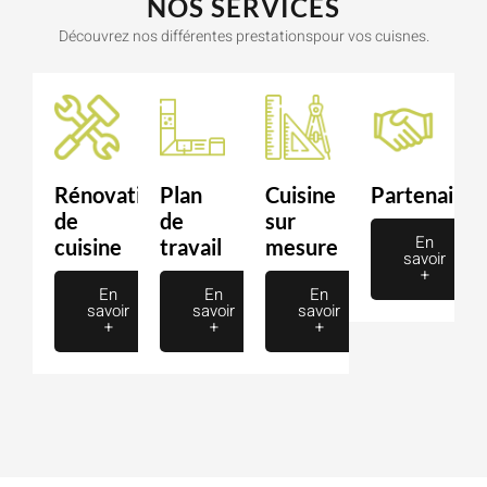
NOS SERVICES
Découvrez nos différentes prestationspour vos cuisnes.
Rénovation
Plan
Cuisine
Partenaire
de
de
sur
En
cuisine
travail
mesure
savoir
+
En
En
En
savoir
savoir
savoir
+
+
+