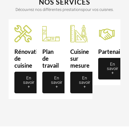
NOS SERVICES
Découvrez nos différentes prestationspour vos cuisnes.
Rénovation
Plan
Cuisine
Partenaire
de
de
sur
En
cuisine
travail
mesure
savoir
+
En
En
En
savoir
savoir
savoir
+
+
+