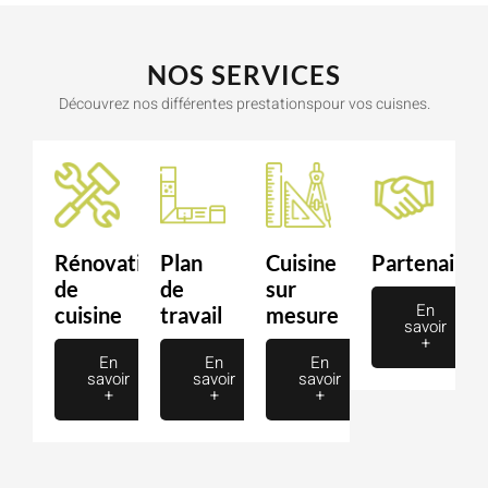
NOS SERVICES
Découvrez nos différentes prestationspour vos cuisnes.
Rénovation
Plan
Cuisine
Partenaire
de
de
sur
En
cuisine
travail
mesure
savoir
+
En
En
En
savoir
savoir
savoir
+
+
+