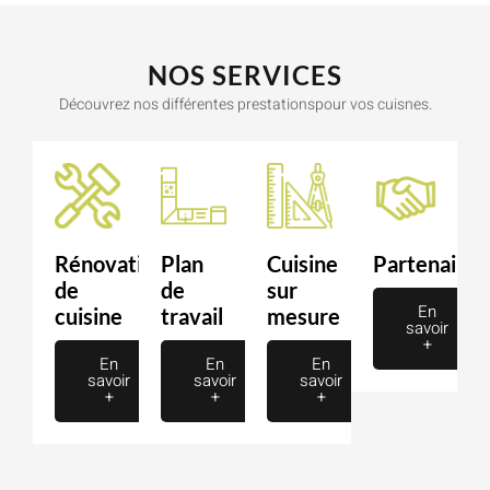
NOS SERVICES
Découvrez nos différentes prestationspour vos cuisnes.
Rénovation
Plan
Cuisine
Partenaire
de
de
sur
En
cuisine
travail
mesure
savoir
+
En
En
En
savoir
savoir
savoir
+
+
+