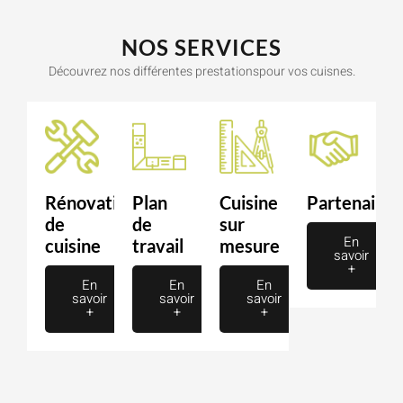
NOS SERVICES
Découvrez nos différentes prestationspour vos cuisnes.
Rénovation
Plan
Cuisine
Partenaire
de
de
sur
En
cuisine
travail
mesure
savoir
+
En
En
En
savoir
savoir
savoir
+
+
+