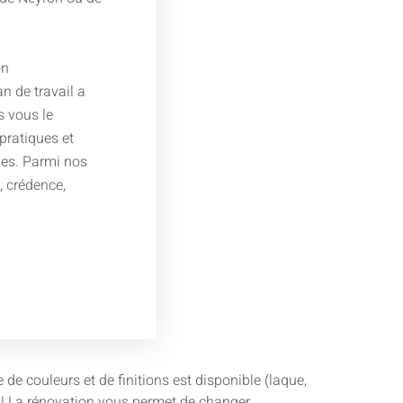
on
lan de travail a
s vous le
pratiques et
les. Parmi nos
é, crédence,
e couleurs et de finitions est disponible (laque,
ie ! La rénovation vous permet de changer