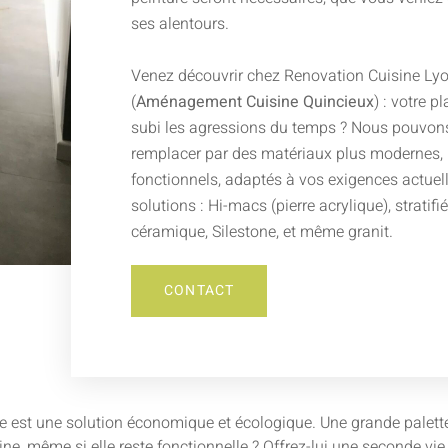
ses alentours.
Venez découvrir chez Renovation Cuisine Ly
(
Aménagement Cuisine Quincieux
) : votre p
subi les agressions du temps ? Nous pouvon
remplacer par des matériaux plus modernes, 
fonctionnels, adaptés à vos exigences actuel
solutions : Hi-macs (pierre acrylique), stratifi
céramique, Silestone, et même granit.
CONTACT
e est une solution économique et écologique. Une grande palette d
isine, même si elle reste fonctionnelle ? Offrez-lui une seconde v