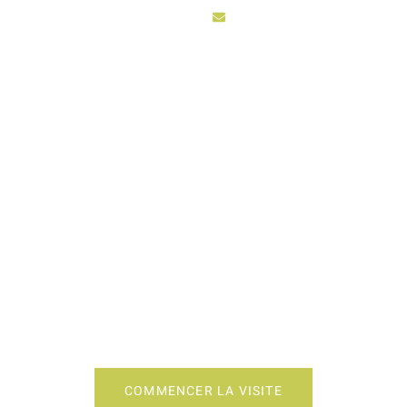
sarl3vhydro@hotmail.fr
ACCUEIL
ACTIV
EMENT CUISINE QU
COMMENCER LA VISITE