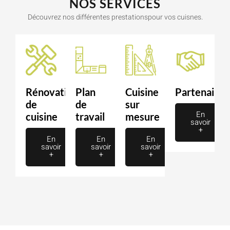
NOS SERVICES
Découvrez nos différentes prestationspour vos cuisnes.
Rénovation
Plan
Cuisine
Partenaire
de
de
sur
En
cuisine
travail
mesure
savoir
+
En
En
En
savoir
savoir
savoir
+
+
+