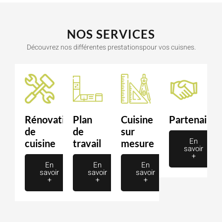
NOS SERVICES
Découvrez nos différentes prestationspour vos cuisnes.
Rénovation
Plan
Cuisine
Partenaire
de
de
sur
En
cuisine
travail
mesure
savoir
+
En
En
En
savoir
savoir
savoir
+
+
+