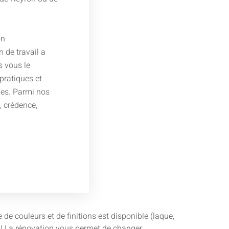
on
an de travail a
s vous le
pratiques et
les. Parmi nos
é, crédence,
e couleurs et de finitions est disponible (laque,
ie ! La rénovation vous permet de changer