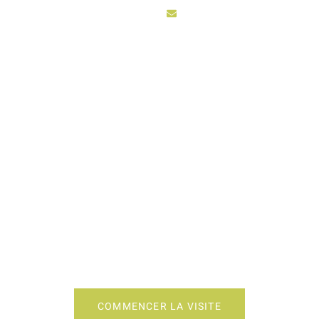
sarl3vhydro@hotmail.fr
ACCUEIL
ACTIV
EMENT CUISINE BEL
COMMENCER LA VISITE