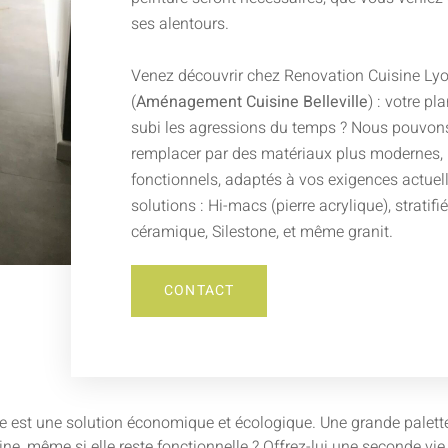
ses alentours.
Venez découvrir chez Renovation Cuisine Ly
(
Aménagement Cuisine Belleville
) : votre pl
subi les agressions du temps ? Nous pouvon
remplacer par des matériaux plus modernes, 
fonctionnels, adaptés à vos exigences actuel
solutions : Hi-macs (pierre acrylique), stratifi
céramique, Silestone, et même granit.
CONTACT
e est une solution économique et écologique. Une grande palette d
isine, même si elle reste fonctionnelle ? Offrez-lui une seconde v