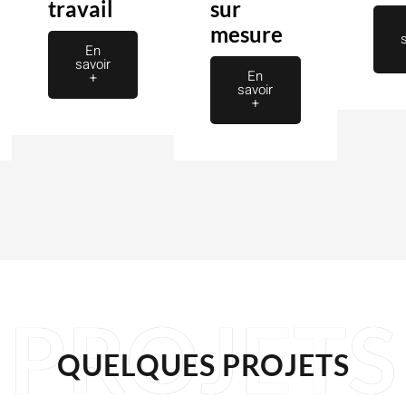
travail
sur
mesure
En
savoir
En
+
savoir
+
PROJETS
QUELQUES PROJETS