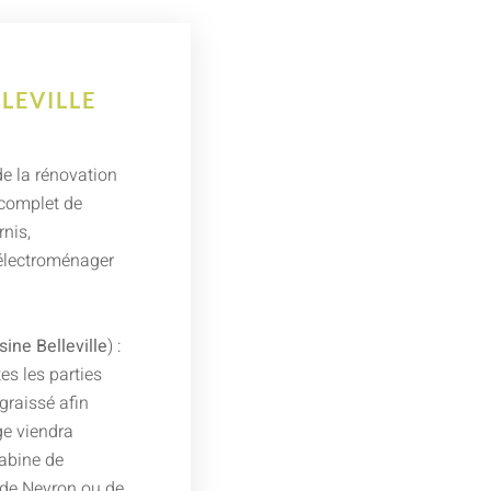
LEVILLE
n
de la rénovation
 complet de
rnis,
 électroménager
ne Belleville
) :
es les parties
graissé afin
e viendra
cabine de
 de Neyron ou de