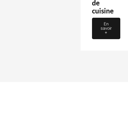
de
cuisine
En
savoir
+