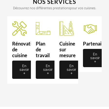
NOS SERVICES
Découvrez nos différentes prestationspour vos cuisnes.
Rénovation
Plan
Cuisine
Partenaire
de
de
sur
En
cuisine
travail
mesure
savoir
+
En
En
En
savoir
savoir
savoir
+
+
+