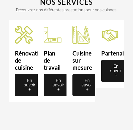
NOS SERVICES
Découvrez nos différentes prestationspour vos cuisnes.
Rénovation
Plan
Cuisine
Partenaire
de
de
sur
En
cuisine
travail
mesure
savoir
+
En
En
En
savoir
savoir
savoir
+
+
+