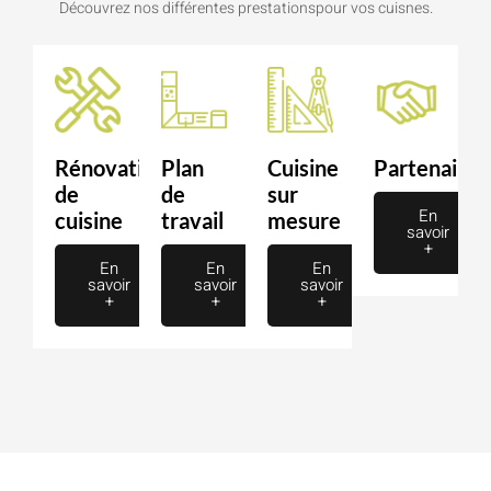
Découvrez nos différentes prestationspour vos cuisnes.
Rénovation
Plan
Cuisine
Partenaire
de
de
sur
En
cuisine
travail
mesure
savoir
+
En
En
En
savoir
savoir
savoir
+
+
+