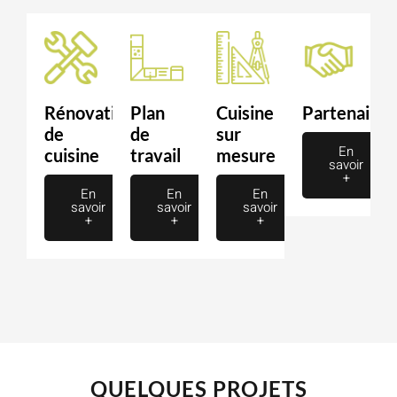
Rénovation
Plan
Cuisine
Partenaire
de
de
sur
En
cuisine
travail
mesure
savoir
+
En
En
En
savoir
savoir
savoir
+
+
+
QUELQUES PROJETS